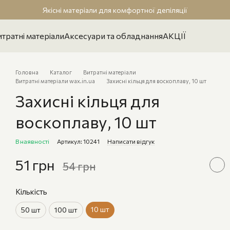
Якісні матеріали для комфортної депіляції
тратні матеріали
Аксесуари та обладнання
АКЦІЇ
Головна
Каталог
Витратні матеріали
Витратні матеріали wax.in.ua
Захисні кільця для воскоплаву, 10 шт
Захисні кільця для
воскоплаву, 10 шт
В наявності
Артикул: 10241
Написати відгук
51 грн
54 грн
Кількість
10 шт
50 шт
100 шт