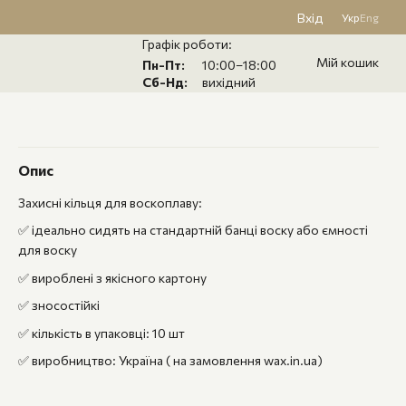
Вхід
Укр
Eng
Графік роботи:
Мій кошик
Пн-Пт:
10:00–18:00
Сб-Нд:
вихідний
Опис
Захисні кільця для воскоплаву:
✅ ідеально сидять на стандартній банці воску або ємності
для воску
✅ вироблені з якісного картону
✅ зносостійкі
✅ кількість в упаковці: 10 шт
✅ виробництво: Україна ( на замовлення wax.in.ua)