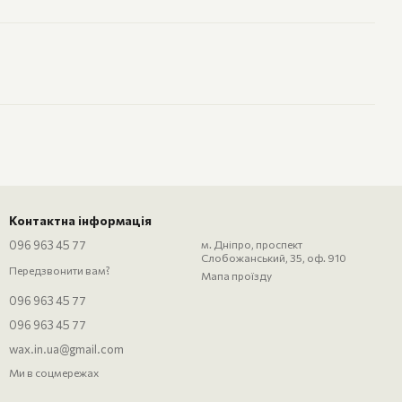
Контактна інформація
096 963 45 77
м. Дніпро, проспект
Слобожанський, 35, оф. 910
Передзвонити вам?
Мапа проїзду
096 963 45 77
096 963 45 77
wax.in.ua@gmail.com
Ми в соцмережах