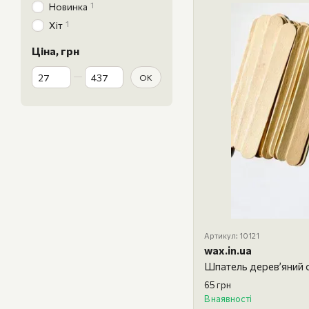
1
Новинка
1
Хіт
Ціна, грн
Від Ціна, грн
До Ціна, грн
ОК
Артикул: 10121
wax.in.ua
Шпатель дерев’яний 
65 грн
В наявності