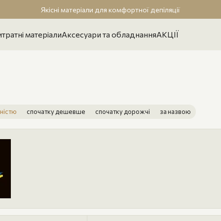
Якісні матеріали для комфортної депіляції
тратні матеріали
Аксесуари та обладнання
АКЦІЇ
ністю
спочатку дешевше
спочатку дорожчі
за назвою