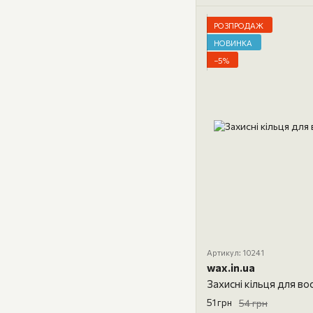
РОЗПРОДАЖ
НОВИНКА
−5%
Артикул: 10241
wax.in.ua
Захисні кільця для во
51 грн
54 грн