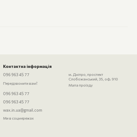
Контактна інформація
096 963 45 77
м. Дніпро, проспект
Слобожанський, 35, оф. 910
Передзвонити вам?
Мапа проїзду
096 963 45 77
096 963 45 77
wax.in.ua@gmail.com
Ми в соцмережах