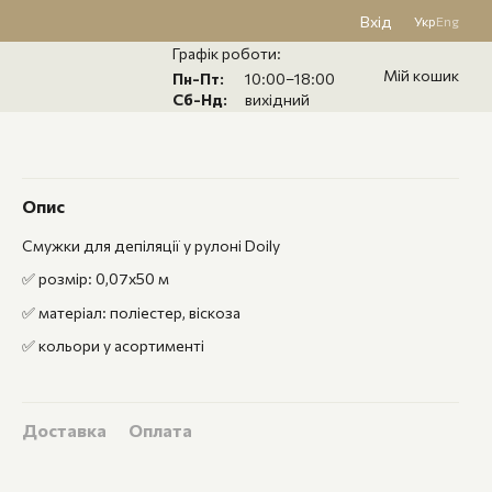
Вхід
Укр
Eng
Графік роботи:
Мій кошик
Пн-Пт:
10:00–18:00
Сб-Нд:
вихідний
Опис
Смужки для депіляції у рулоні Doily
✅ розмір: 0,07х50 м
✅ матеріал: поліестер, віскоза
✅ кольори у асортименті
Доставка
Оплата