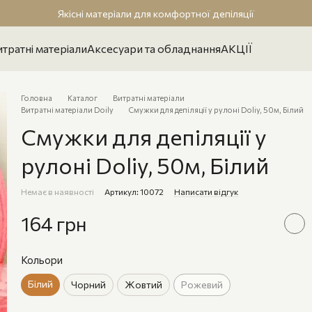
Якісні матеріали для комфортної депіляції
тратні матеріали
Аксесуари та обладнання
АКЦІЇ
Головна
Каталог
Витратні матеріали
Витратні матеріали Doily
Смужки для депіляції у рулоні Doliy, 50м, Білий
Смужки для депіляції у
рулоні Doliy, 50м, Білий
Немає в наявності
Артикул: 10072
Написати відгук
164 грн
Кольори
Білий
Чорний
Жовтий
Рожевий