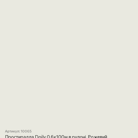
Артикул: 10065
Простирадла Doily 0,6x100м в рулоні, Рожевий