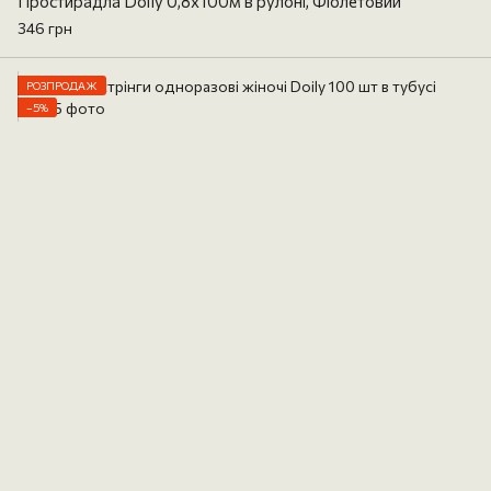
Простирадла Doily 0,8х100м в рулоні, Фіолетовий
346 грн
РОЗПРОДАЖ
−5%