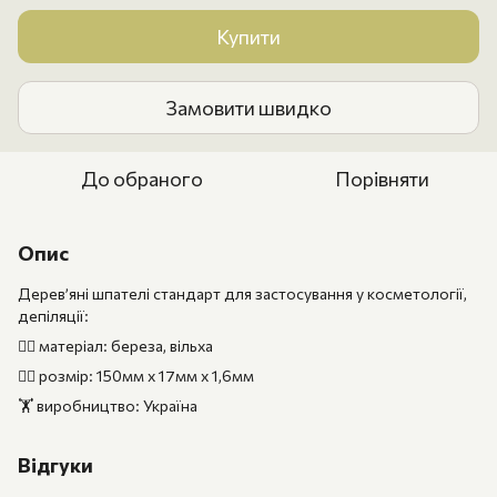
Купити
Замовити швидко
До обраного
Порівняти
Опис
Дерев’яні шпателі стандарт для застосування у косметології,
депіляції:
🤸‍♀️ матеріал: береза, вільха
🤾‍♂️ розмір: 150мм х 17мм х 1,6мм
🏋️ виробництво: Україна
Відгуки