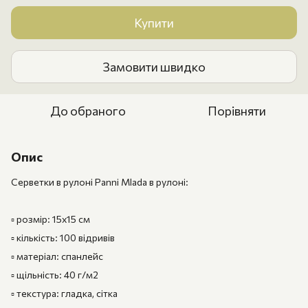
Купити
Замовити швидко
До обраного
Порівняти
Опис
Серветки в рулоні Panni Mlada в рулоні:
▫️ розмір: 15х15 см
▫️ кількість: 100 відривів
▫️ матеріал: спанлейс
▫️ щільність: 40 г/м2
▫️ текстура: гладка, сітка