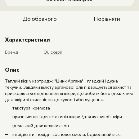
До обраного
Порівняти
Характеристики
Бренд
Quickepil
Опис
Теплий віск у картриджі "Цинк Аргана" - гладкий і дуже
текучий. Завдяки вмісту арганової олії підвищується захист та
прискорюється відновлення шкіри, що робить його ідеальним
для шкіри зі схильністю до сухості або лущення.
текстура: кремова
призначення: для всіх типів шкіри /для чутливої шкіри
ідеальний для: великих зон
інгрідієнти: похідні соснової смоли, бджолиний віск,