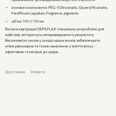
основні компоненти: PEG-3 Dirosinate, Glyceryl Rosinate,
Paraffinum Liquidum, Fragrance, pigments
об'єм: 110 г/ 110 мл
Воски в картриджі DEPILFLAX спеціально розроблені для
майстрів, які прагнуть неперевершеного результату.
Високоякісні смоли у складі наших восків забезпечують
м'яке рівномірне та тонке нанесення, а зняття воску -
ефективне та лагідне до шкіри.
Доставка
Оплата