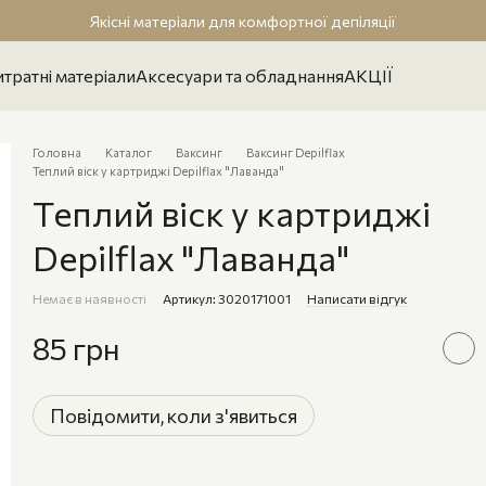
Якісні матеріали для комфортної депіляції
тратні матеріали
Аксесуари та обладнання
АКЦІЇ
Головна
Каталог
Ваксинг
Ваксинг Depilflax
Теплий віск у картриджі Depilflax "Лаванда"
Теплий віск у картриджі
Depilflax "Лаванда"
Немає в наявності
Артикул: 3020171001
Написати відгук
85 грн
Повідомити, коли з'явиться