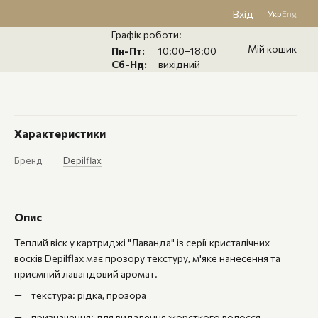
Вхід
Укр
Eng
Графік роботи:
Мій кошик
Пн-Пт:
10:00–18:00
Сб-Нд:
вихідний
Характеристики
Бренд
Depilflax
Опис
Теплий віск у картриджі "Лаванда" із серії кристалічних
восків Depilflax має прозору текстуру, м'яке нанесення та
приємний лавандовий аромат.
текстура: рідка, прозора
призначення: для видалення жорсткого волосся