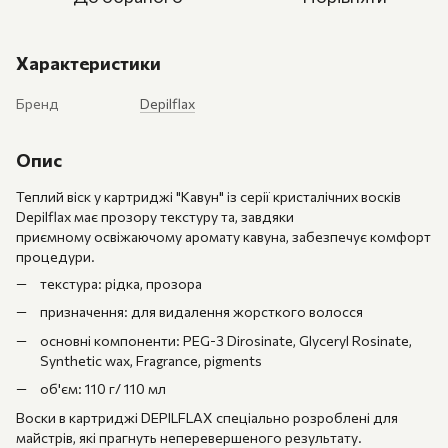
Характеристики
Бренд
Depilflax
Опис
Теплий віск у картриджі "Кавун" із серії кристалічних восків
Depilflax має прозору текстуру та, завдяки
приємному освіжаючому аромату кавуна, забезпечує комфорт
процедури.
текстура: рідка, прозора
призначення: для видалення жорсткого волосся
основні компоненти: PEG-3 Dirosinate, Glyceryl Rosinate,
Synthetic wax, Fragrance, pigments
об'єм: 110 г/ 110 мл
Воски в картриджі DEPILFLAX спеціально розроблені для
майстрів, які прагнуть неперевершеного результату.