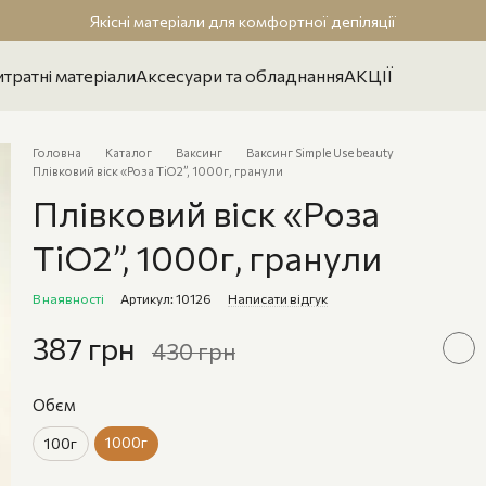
Якісні матеріали для комфортної депіляції
тратні матеріали
Аксесуари та обладнання
АКЦІЇ
Головна
Каталог
Ваксинг
Ваксинг Simple Use beauty
Плівковий віск «Роза TiO2”, 1000г, гранули
Плівковий віск «Роза
TiO2”, 1000г, гранули
В наявності
Артикул: 10126
Написати відгук
387 грн
430 грн
Обєм
1000г
100г