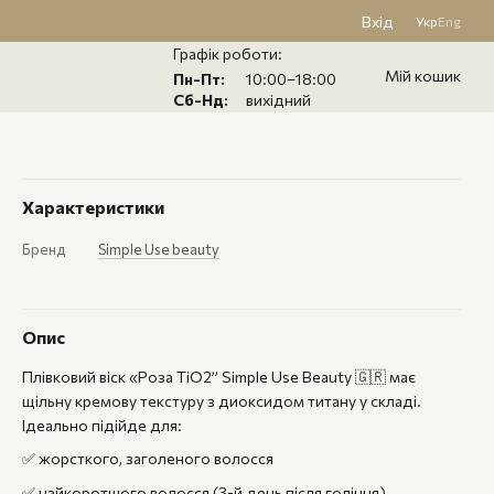
Вхід
Укр
Eng
Графік роботи:
Мій кошик
Пн-Пт:
10:00–18:00
Сб-Нд:
вихідний
Характеристики
Бренд
Simple Use beauty
Опис
Плівковий віск «Роза TiO2” Simple Use Beauty 🇬🇷 має
щільну кремову текстуру з диоксидом титану у складі.
Ідеально підійде для:
✅ жорсткого, заголеного волосся
✅ найкоротшого волосся (3-й день після гоління)