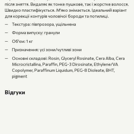
після зняття. Видаляє як тонке пушкове, так і жорстке волосся.
Швидко пластифікується. М'яко знімається. Ідеальний варіант
для корекції контурів чоловічої бороди та потилиці.
Текстура: півпрозора, ущільнена
Форма випуску: гранули
Об'єм: 1 кг
Призначення: усі зони/чутливі зони
Основні складові: Rosin, Glyceryl Rosinate, Cera Alba, Cera
Microcristallina, Paraffin, PEG-3 Dirosinate, Ethylene/VA
Copolymer, Paraffinum Liquidum, PEG-8 Dioleate, BHT,
pigment
Відгуки